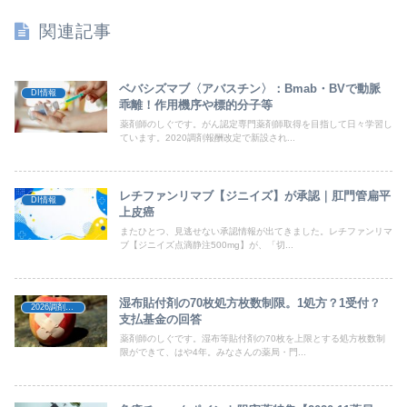
関連記事
ベバシズマブ〈アバスチン〉：Bmab・BVで動脈
DI情報
乖離！作用機序や標的分子等
薬剤師のしぐです。がん認定専門薬剤師取得を目指して日々学習し
ています。2020調剤報酬改定で新設され...
レチファンリマブ【ジニイズ】が承認｜肛門管扁平
DI情報
上皮癌
またひとつ、見逃せない承認情報が出てきました。レチファンリマ
ブ【ジニイズ点滴静注500mg】が、「切...
湿布貼付剤の70枚処方枚数制限。1処方？1受付？
2026調剤報酬改定
支払基金の回答
薬剤師のしぐです。湿布等貼付剤の70枚を上限とする処方枚数制
限ができて、はや4年。みなさんの薬局・門...