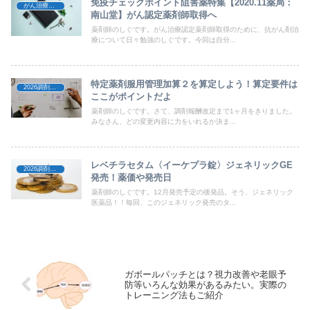
免疫チェックポイント阻害薬特集【2020.11薬局：
がん治療関連書籍・参考書
南山堂】がん認定薬剤師取得へ
薬剤師のしぐです。がん治療認定薬剤師取得のために、抗がん剤治
療について日々勉強のしぐです。今回は自分...
特定薬剤服用管理加算２を算定しよう！算定要件は
2026調剤報酬改定
ここがポイントだよ
薬剤師のしぐです。さて、調剤報酬改定まで1ヶ月をきりました。
みなさん、どの変更内容に力をいれるか決ま...
レベチラセタム〈イーケプラ錠〉ジェネリックGE
2026調剤報酬改定
発売！薬価や発売日
薬剤師のしぐです。12月発売予定の後発品。そう、ジェネリック
医薬品！！毎回、このジェネリック発売のタ...
ガボールパッチとは？視力改善や老眼予
防等いろんな効果があるみたい。実際の
トレーニング法もご紹介