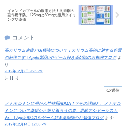
イメンドカプセルの服用方法！抗癌剤の
副作用予防。125mgと80mgの服用タイミ
ングや薬価
コメント
高カリウム血症とGI療法について！カリウム高値に対する処置
の解説です | Apple製品やゲーム好き薬剤師のお勉強ブログ
よ
り:
2019年12月2日 9:26 PM
[…] […]
返信
メトホルミンに発がん性物質NDMA！？その詳細と、メトホル
ミンについて基礎から振り返ろうの巻。乳酸アシドーシスも
ね。 | Apple製品やゲーム好き薬剤師のお勉強ブログ
より:
2019年12月14日 12:08 PM