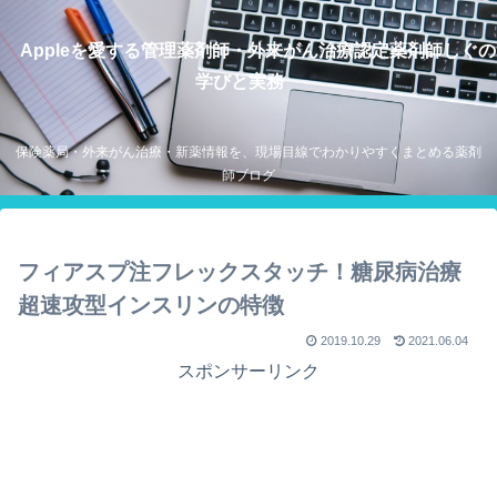
Appleを愛する管理薬剤師・外来がん治療認定薬剤師しぐの
学びと実務
保険薬局・外来がん治療・新薬情報を、現場目線でわかりやすくまとめる薬剤
師ブログ
フィアスプ注フレックスタッチ！糖尿病治療
超速攻型インスリンの特徴
2019.10.29
2021.06.04
スポンサーリンク