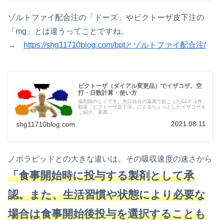
ゾルトファイ配合注の「ドーズ」やビクトーザ皮下注の
「mg」とは違うってことですね。
→
https://shg11710blog.com/bptとゾルトファイ配合注/
ビクトーザ（ダイアル変更品）でイザコザ。空
打・日数計算・使い方
薬剤師のしぐです。先日自分の薬局で起こったGLP -1作
動薬「ビクトーザ皮下注」によるちょっとしたイザコザを
ご紹介。薬局...
2021.08.11
shg11710blog.com
ノボラピッドとの大きな違いは、その吸収速度の速さから
「食事開始時に投与する製剤として承
認。また、生活習慣や状態により必要な
場合は食事開始後投与を選択することも