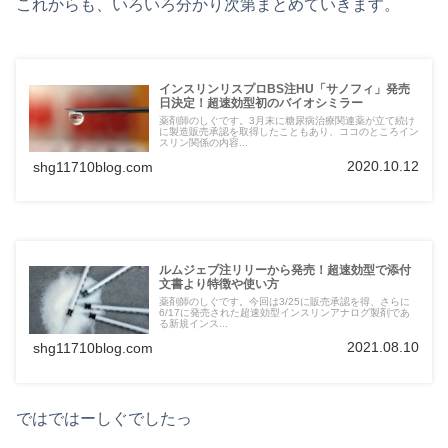
これからも、いろいろ分かり次第まとめていきます。
インスリンリスプロBS注HU「サノフィ」発売
日決定！超速効型初のバイオシミラー
薬剤師のしぐです。3月末に糖尿病治療関連薬が立て続け
に製造販売承認を取得したこともあり、ココのところイン
スリン関係の内容...
2020.10.12
shg11710blog.com
ルムジェブ注リリーから発売！超速効型で添付
文書より特徴や使い方
薬剤師のしぐです。今回は3/25に販売承認を得、さらに
6/17に発売された超速効型インスリンアナログ製剤であ
る新規インス...
2021.08.10
shg11710blog.com
ではではーしぐでしたっ