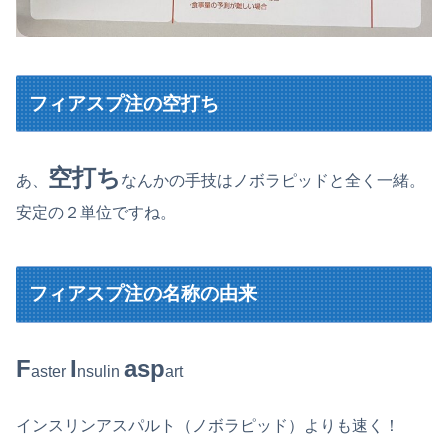
フィアスプ注の空打ち
空打ち
あ、
なんかの手技はノボラピッドと全く一緒。
安定の２単位ですね。
フィアスプ注の名称の由来
F
I
asp
aster
nsulin
art
インスリンアスパルト（ノボラピッド）よりも速く！