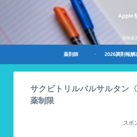
App
保険薬
薬剤師
2026調剤報酬
サクビトリルバルサルタン〈
薬制限
スポ