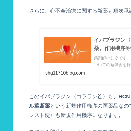
さらに、心不全治療に関する新薬も順次承
イバブラジン〈
薬。作用機序や
薬剤師のしぐです。
ついての勉強会を行
shg11710blog.com
このイバブラジン〈コララン錠〉も、
HC
ル遮断薬
という新規作用機序の医薬品なの
レスト錠〉も新規作用機序になります。