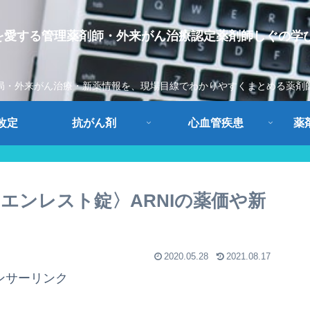
leを愛する管理薬剤師・外来がん治療認定薬剤師しぐの学
局・外来がん治療・新薬情報を、現場目線でわかりやすくまとめる薬剤
改定
抗がん剤
心血管疾患
薬
エンレスト錠〉ARNIの薬価や新
2020.05.28
2021.08.17
ンサーリンク