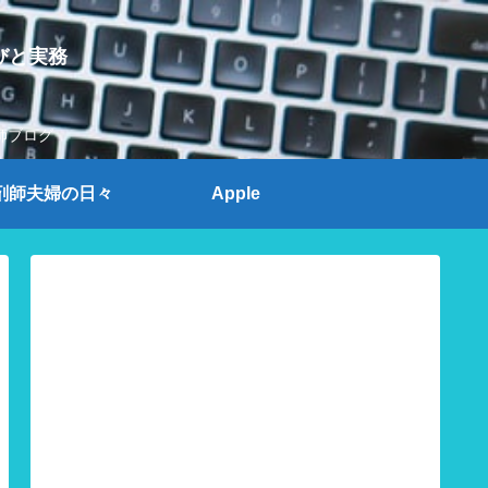
びと実務
師ブログ
剤師夫婦の日々
Apple