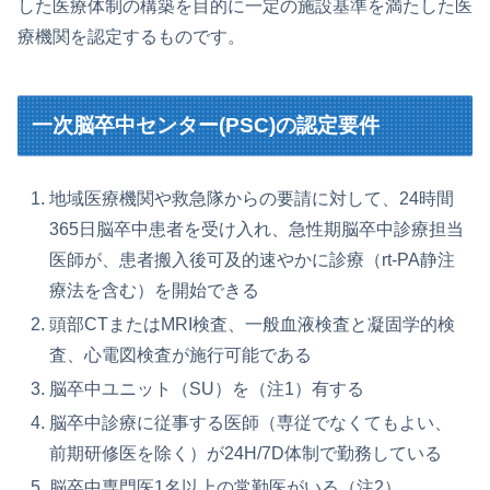
した医療体制の構築を目的に一定の施設基準を満たした医
療機関を認定するものです。
一次脳卒中センター(PSC)の認定要件
地域医療機関や救急隊からの要請に対して、24時間
365日脳卒中患者を受け入れ、急性期脳卒中診療担当
医師が、患者搬入後可及的速やかに診療（rt-PA静注
療法を含む）を開始できる
頭部CTまたはMRI検査、一般血液検査と凝固学的検
査、心電図検査が施行可能である
脳卒中ユニット（SU）を（注1）有する
脳卒中診療に従事する医師（専従でなくてもよい、
前期研修医を除く）が24H/7D体制で勤務している
脳卒中専門医1名以上の常勤医がいる（注2）