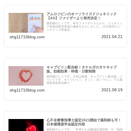
アムロジピンのオーソライズドジェネリック
【AG】ファイザーより発売決定！
薬剤師のしぐです。本日ファイザーさんから、ジェネリッ
ク医薬品販売承認の連絡をもらいました。12月発売のジ
ェネリック医薬品...
2021.04.21
shg11710blog.com
キャブピリン配合錠！タケルダのタケキャブ
版。効能効果・特徴・日数制限
薬剤師のしぐです。今回は新薬「キャブピリン配合錠」に
ついてです。キャブピリン。すごく、言いづらい。でも循
環器系疾患治療で...
2021.08.19
shg11710blog.com
心不全療養指導士認定2021開始で薬剤師も可！
日本循環器学会認定内容
薬剤師のしぐです。「外来がん治療認定薬剤師」や「地域