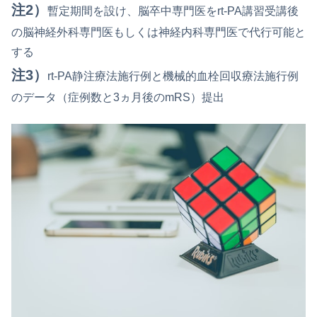
注2）
暫定期間を設け、脳卒中専門医をrt-PA講習受講後
の脳神経外科専門医もしくは神経内科専門医で代行可能と
する
注3）
rt-PA静注療法施行例と機械的血栓回収療法施行例
のデータ（症例数と3ヵ月後のmRS）提出