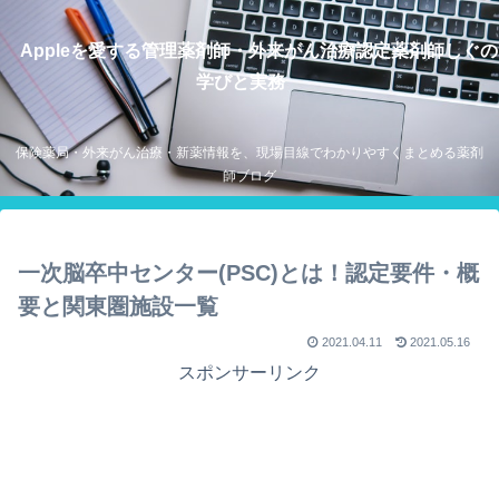
Appleを愛する管理薬剤師・外来がん治療認定薬剤師しぐの
学びと実務
保険薬局・外来がん治療・新薬情報を、現場目線でわかりやすくまとめる薬剤
師ブログ
一次脳卒中センター(PSC)とは！認定要件・概
要と関東圏施設一覧
2021.04.11
2021.05.16
スポンサーリンク