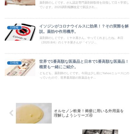
薬剤師のしぐです。がん認定専門薬剤師取得を目指して日々学習し
ています。2020調剤報酬改定で新設され...
イソジンがコロナウイルスに効果！？その実際を解
DI情報
説。薬効や作用機序。
薬剤師のしぐです。ミヤネ屋さん。やってくれましたね。本日
（2020.8/4）のミヤネ屋さんが「イソジ...
世界で1番高額な医薬品と日本で1番高額な医薬品！
DI情報
概要も一緒にご紹介。
どもども、薬剤師のしぐです。今回は少し前にYahooニュースにの
っていたので、世界最高額の医薬品をチ...
オルセノン軟膏！褥瘡に用いる外用薬を
理解しようシリーズ④