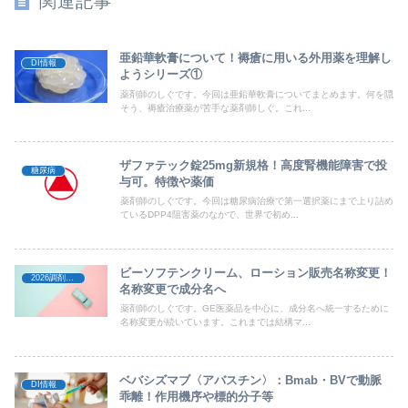
関連記事
亜鉛華軟膏について！褥瘡に用いる外用薬を理解し
DI情報
ようシリーズ①
薬剤師のしぐです。今回は亜鉛華軟膏についてまとめます。何を隠
そう、褥瘡治療薬が苦手な薬剤師しぐ。これ...
ザファテック錠25mg新規格！高度腎機能障害で投
糖尿病
与可。特徴や薬価
薬剤師のしぐです。今回は糖尿病治療で第一選択薬にまで上り詰め
ているDPP4阻害薬のなかで、世界で初め...
ビーソフテンクリーム、ローション販売名称変更！
2026調剤報酬改定
名称変更で成分名へ
薬剤師のしぐです。GE医薬品を中心に、成分名へ統一するために
名称変更が続いています。これまでは結構マ...
ベバシズマブ〈アバスチン〉：Bmab・BVで動脈
DI情報
乖離！作用機序や標的分子等