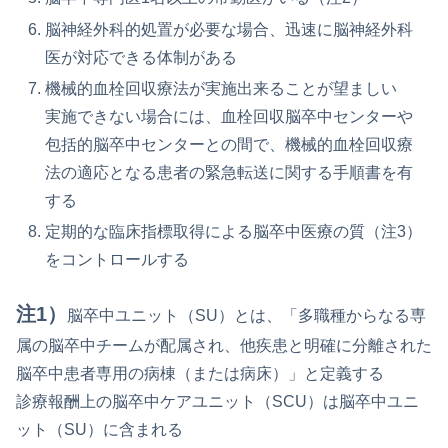
脳神経外科的処置が必要な場合、迅速に脳神経外科
医が対応できる体制がある
機械的血栓回収療法が実施出来ることが望ましい
実施できない場合には、血栓回収脳卒中センターや
包括的脳卒中センターとの間で、機械的血栓回収療
法の適応となる患者の緊急転送に関する手順書を有
する
定期的な臨床指標取得による脳卒中医療の質（注3）
をコントロールする
注1）
脳卒中ユニット（SU）とは、「多職種からなる専
属の脳卒中チームが配属され、他疾患と明確に分離された
脳卒中患者専用の病棟（または病床）」と定義する
診療報酬上の脳卒中ケアユニット（SCU）は脳卒中ユニ
ット（SU）に含まれる