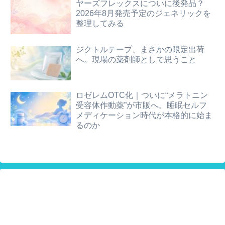
ヤーズフレックスについに後発品？
2026年8月発売予定のジェネリックを
整理してみる
ジクトルテープ、まさかの限定出荷
へ。現場の薬剤師として思うこと
ロゼレムOTC化｜ついに“メラトニン
受容体作動薬”が市販へ。睡眠セルフ
メディケーション時代が本格的に始ま
るのか