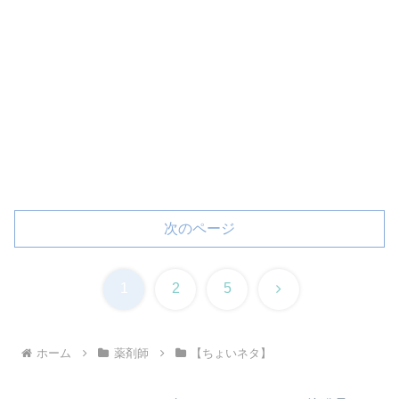
次のページ
次
1
2
5
へ
ホーム
薬剤師
【ちょいネタ】