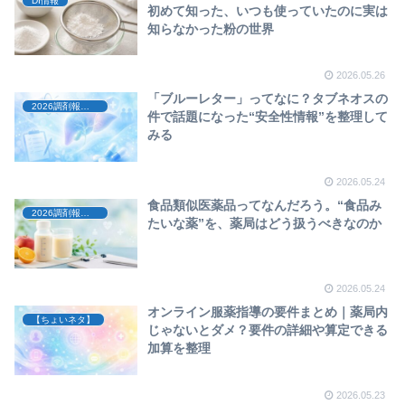
DI情報
初めて知った、いつも使っていたのに実は
知らなかった粉の世界
2026.05.26
「ブルーレター」ってなに？タブネオスの
2026調剤報酬改定
件で話題になった“安全性情報”を整理して
みる
2026.05.24
食品類似医薬品ってなんだろう。“食品み
2026調剤報酬改定
たいな薬”を、薬局はどう扱うべきなのか
2026.05.24
オンライン服薬指導の要件まとめ｜薬局内
【ちょいネタ】
じゃないとダメ？要件の詳細や算定できる
加算を整理
2026.05.23