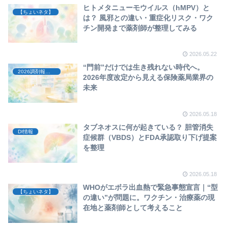
ヒトメタニューモウイルス（hMPV）と
【ちょいネタ】
は？ 風邪との違い・重症化リスク・ワク
チン開発まで薬剤師が整理してみる
2026.05.22
“門前”だけでは生き残れない時代へ。
2026調剤報酬改定
2026年度改定から見える保険薬局業界の
未来
2026.05.18
タブネオスに何が起きている？ 胆管消失
DI情報
症候群（VBDS）とFDA承認取り下げ提案
を整理
2026.05.18
WHOがエボラ出血熱で緊急事態宣言｜“型
【ちょいネタ】
の違い”が問題に。ワクチン・治療薬の現
在地と薬剤師として考えること