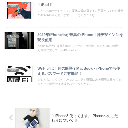
 iPad 
Apple
こんにちはーーしぐです。夏休み最終日です。明日からまたお仕事
の方も多いかと思います。。。そんなこんな...
2024年iPhone4sが最高のiPhone！神デザイン4sを
Apple
現役使用
Apple製品大好き薬剤師のしぐです。今回は、自分が2020年現在
も最強に愛しているiPhone4s...
Wi-Fiとは！何の略語？MacBook・iPhoneでも使
Apple
えるパスワード共有機能！
どもども。しぐです。みなさん、家や職場にWi-Fi環境は整ってま
すか？？最近では賃貸アパートなんかで...
 iPhone8 使ってます。iPhoneへのこだ
わりについて 