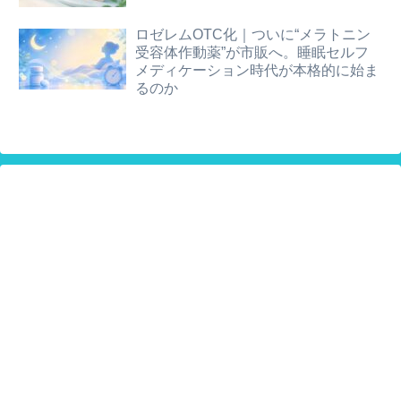
ロゼレムOTC化｜ついに“メラトニン
受容体作動薬”が市販へ。睡眠セルフ
メディケーション時代が本格的に始ま
るのか